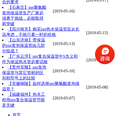
[2019-05-17]
合的要求
【石家庄】ppr聚氨酯
[2019-05-16]
发泡保温管生产厂家必
须勇于挑战，必能取得
新突破
【四川南充】购买ppr热水保温管应从长
[2019-05-15]
远考虑，不能只看一时的价格
【山东济南】带保温
[2019-05-13]
的ppr发泡保温管由几部
分组成？
【广东云浮】ppr复合保温管中S含义和
[2019-05-11]
作为保温热水管必要试验
【贵州安顺】ppr发泡
[2019-05-10]
保温管与其它管材的区
别和型号上的比较
【安徽铜陵】如何选择ppr聚氨酯发泡保
[2019-05-08]
温管？
【福建福州】热水工
[2019-05-07]
程用ppr复合保温管节能
是关键
首页