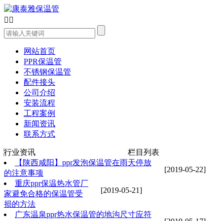


网站首页
PPR保温管
不锈钢保温管
配件接头
公司介绍
安装流程
工程案例
新闻资讯
联系方式
行业资讯
栏目列表
【陕西咸阳】ppr发泡保温管在雨天停放
[2019-05-22]
的注意事项
重庆ppr保温热水管厂
[2019-05-21]
家避免合格的保温管受
损的方法
广东温泉ppr热水保温管的地沟尺寸应符